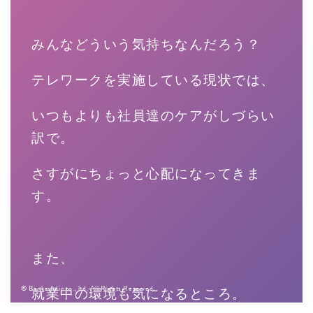
みんなどういう気持ちなんだろう？
テレワークを実施している現状では、
いつもよりも社員達のケアがしづらい
訳で。
さすがにちょっと心配になってきま
す。
また、
© Bunka Adic co., ltd. All Rights Reserved.
就業中の環境も気になるところ。