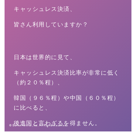
キャッシュレス決済、
皆さん利用していますか？
日本は世界的に見て、
キャッシュレス決済比率が非常に低く
（約２０％程）、
韓国（９６％程）や中国（６０％程）
に比べると、
後進国と言わざるを得ません。
© Bunka Adic co., ltd. All Rights Reserved.